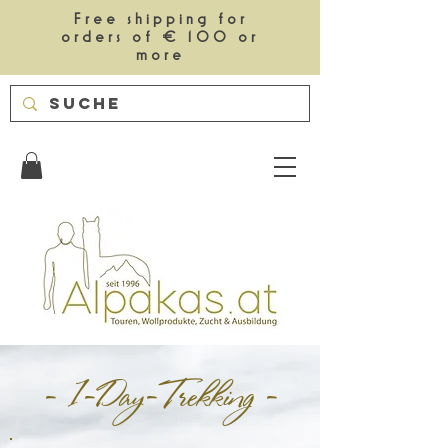
Free shipping for
orders of € 100 or
more
- 1-Day-Trekking -