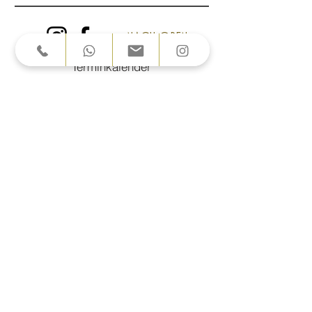
NACH OBEN
Terminkalender
Über Alpakas
Über uns
FAQ
Impressum
NEWSLETTER
Enter your email
address
Subscribe to