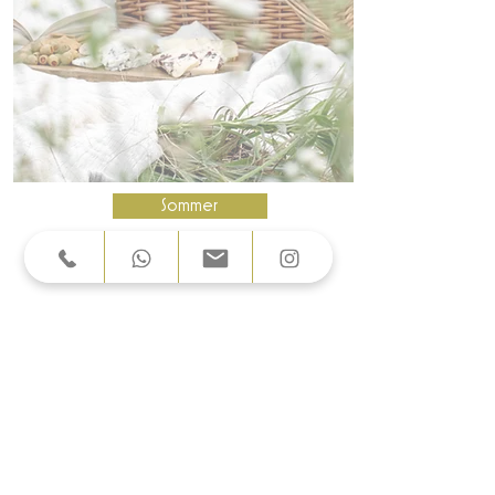
Sommer
Romantikpicknick
Zeit zu Zweit:
Leichte Alpakawanderung mit
Alpaka & Lama bepackt mit
Tiroler Schmankerln und
Picknickzeit am Frauensee.