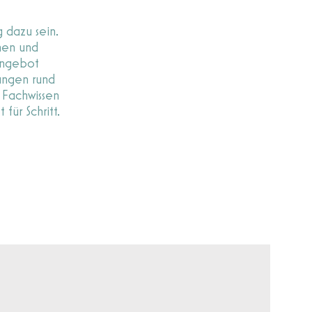
g dazu sein.
hen und
langebot
ungen rund
 Fachwissen
für Schritt.