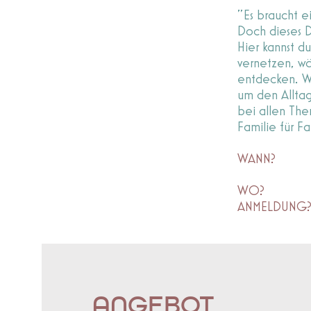
"Es braucht e
Doch dieses Do
Hier kannst d
vernetzen, wä
entdecken. W
um den Allta
bei allen Them
Familie für Fa
WANN? jeden
15.30 U
WO? Semina
ANMELDUNG?
ANGEBOT