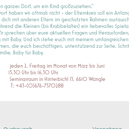
in ganzes Dorf, um ein Kind großzuziehen."
rf haben wir oftmals nicht - der Elternkreis soll ein Anfan
u dich mit anderen Eltern im geschützten Rahmen austausc
hrend die Kleinen (bis Krabbelalter) ein liebevolles Spie
ir sprechen über eure aktuellen Fragen und Herausforder
g mit Baby. Und ich stehe euch mit meinem umfangreichen
en, die euch beschäftigen, unterstützend zur Seite. Schritt 
milie. Baby für Baby.
 2. Freitag im Monat von März bis Juni
hr bis 16.30 Uhr
rraum in Hinterbichl 13, 6610 Wängle
 T: +43-(0)676-7570288