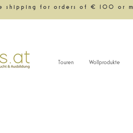
e shipping for orders of € 100 or 
Touren
Wollprodukte