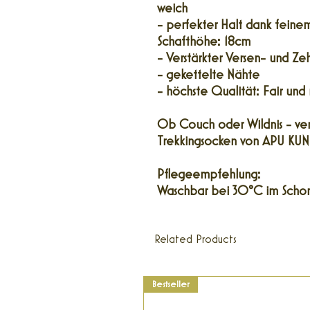
weich
- perfekter Halt dank feine
Schafthöhe: 18cm
- Verstärkter Versen- und Z
- gekettelte Nähte
- höchste Qualität: Fair und 
Ob Couch oder Wildnis - ve
Trekkingsocken von APU KUN
Pflegeempfehlung:
Waschbar bei 30°C im Scho
Related Products
Bestseller