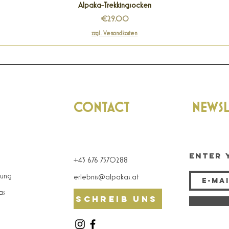
Quick View
Alpaka-Trekkingsocken
Price
€29.00
zzgl. Versandkosten
CONTACT
NEWSL
Enter 
+43 676 7570288
tung
erlebnis@alpakas.at
as
Schreib uns