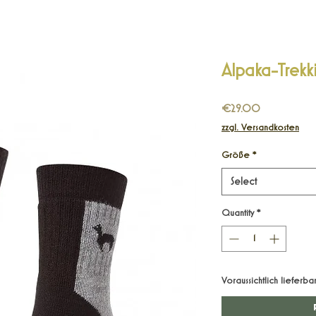
Alpaka-Trekk
Price
€29.00
zzgl. Versandkosten
Größe
*
Select
Quantity
*
Voraussichtlich liefer