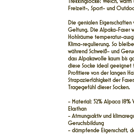
Trekkingsocke! Weich, warm u
Freizeit-, Sport- und Outdoo
Die genialen Eigenschaften
Geltung. Die Alpaka-Faser wi
Hohlräume temperatur-ausgle
Klima-regulierung. So bleib
während Schweiß- und Geruch
dass Alpakawolle kaum bis gar 
diese Socke ideal geeignet f
Profitiere von der langen Ha
Strapazierfähigkeit der Fas
Tragegefühl dieser Socken.
- Material: 52% Alpaca 18% 
Elasthan
- Atmungsaktiv und klimaregu
Geruchsbildung
- dämpfende Eigenschaft, da