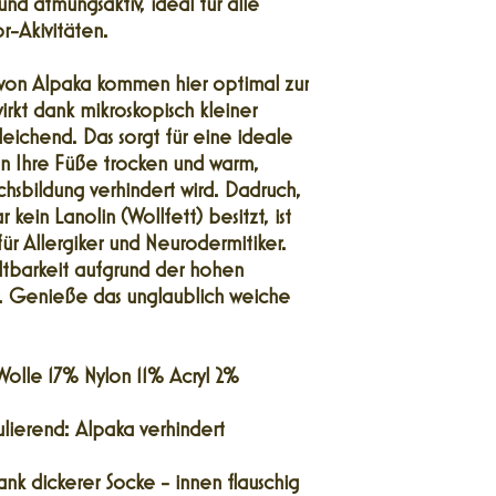
nd atmungsaktiv, ideal für alle
r-Akivitäten.
 von Alpaka kommen hier optimal zur
rkt dank mikroskopisch kleiner
ichend. Das sorgt für eine ideale
en Ihre Füße trocken und warm,
sbildung verhindert wird. Dadruch,
kein Lanolin (Wollfett) besitzt, ist
ür Allergiker und Neurodermitiker.
ltbarkeit aufgrund der hohen
er. Genieße das unglaublich weiche
Wolle 17% Nylon 11% Acryl 2%
lierend: Alpaka verhindert
nk dickerer Socke - innen flauschig